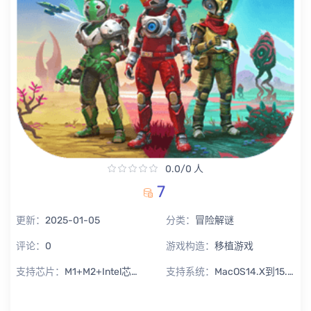
0.0/0 人
7
更新：
2025-01-05
分类：
冒险解谜
评论：
0
游戏构造：
移植游戏
支持芯片：
M1+M2+Intel芯片通用
支持系统：
MacOS14.X到15.X Sequoia