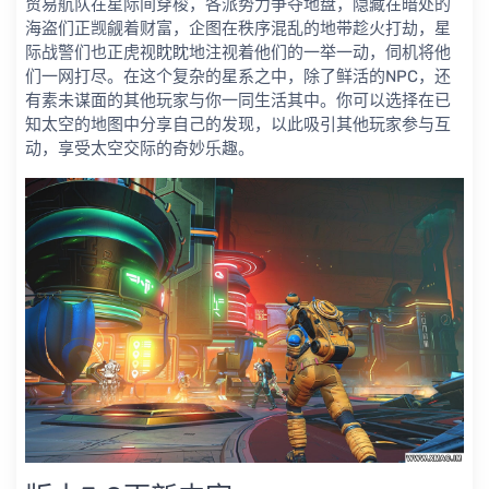
贸易航队在星际间穿梭，各派势力争夺地盘，隐藏在暗处的
海盗们正觊觎着财富，企图在秩序混乱的地带趁火打劫，星
际战警们也正虎视眈眈地注视着他们的一举一动，伺机将他
们一网打尽。在这个复杂的星系之中，除了鲜活的NPC，还
有素未谋面的其他玩家与你一同生活其中。你可以选择在已
知太空的地图中分享自己的发现，以此吸引其他玩家参与互
动，享受太空交际的奇妙乐趣。