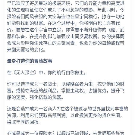
早已适应了寄居星球的极端环境，它们的异能力量和高度进
化的生理特征使它们成为了不可忽视的威胁。与此同时，令
探险者们闻风丧胆的太空海盗也在星宇间横行，掠夺一切他
们能够找到的财富。在这个过程中，你将明白死亡亦有代
价。要想在这个宇宙中立足，你需要不断升级你的飞船、武
器和装备，在提升防御与加强攻击间反复权衡。你的抉择既
会成为影响你生死存亡的关键因素，也会为你的每趟旅程带
来翻天覆地的变化。
量身打造你的冒险故事
在《无人深空》中，你的航行由你做主。
你可以选择成为一名战士，以侵略弱者为生，掠夺他们的财
富，或掠夺海盗的战利品。掌握主动权，占据优势，提升飞
船的速度，强化搭载的武器。
还是会选择成为一名商人? 在这个被遗忘的世界里找到丰富的
资源，利用它们获取高额利润。以此投资更多的货仓空间，
换取丰厚的回报。
亦或是成为一位探险家？以超越已知领域，去发掘那些鲜为