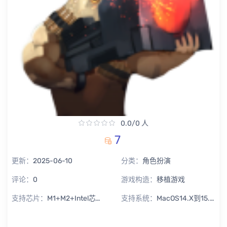
0.0/0 人
7
更新：
2025-06-10
分类：
角色扮演
评论：
0
游戏构造：
移植游戏
支持芯片：
M1+M2+Intel芯片通用
支持系统：
MacOS14.X到15.X Sequoia