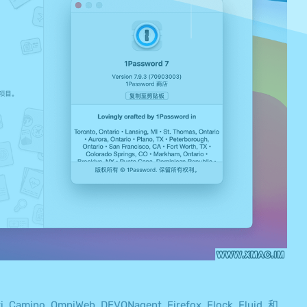
no, OmniWeb, DEVONagent, Firefox, Flock, Fluid, 和