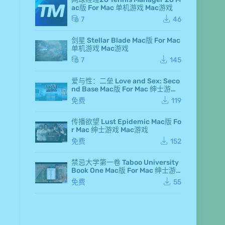
d F
ac版 For Mac 单机游戏 Mac游戏
air
y 7
7
46
Ma
c
剑星 Stellar Blade Mac版 For Mac
版
单机游戏 Mac游戏
Fo
r M
7
145
ac
单
爱与性：二垒 Love and Sex: Seco
机
nd Base Mac版 For Mac 绅士游戏
游
Mac游戏
戏
免费
119
Ma
c
传播欲望 Lust Epidemic Mac版 Fo
游
r Mac 绅士游戏 Mac游戏
戏
仙
免费
152
剑
奇
侠
禁忌大学第一卷 Taboo University
传
Book One Mac版 For Mac 绅士游
七
戏 Mac游戏
免费
55