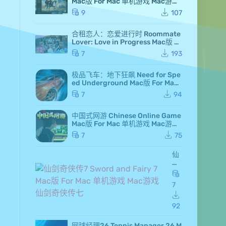
Mac版 For Mac 单机游戏 Mac游戏
高级白金版 全DLC版
9
107
合租恋人：恋爱进行时 Roommate
Lover: Love in Progress Mac版 Fo
r Mac GameStart Mac游戏
7
193
极品飞车：地下狂飙 Need for Spe
ed Underground Mac版 For Mac
极品飞车7 Mac游戏
7
94
中国式网游 Chinese Online Game
Mac版 For Mac 单机游戏 Mac游戏
MMOSimulator
7
75
仙
剑
奇
侠
7
传
7 S
wo
92
rd
an
网球经理26 Tennis Manager 26 M