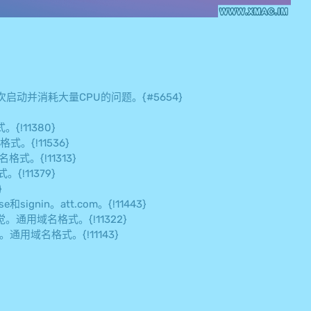
st多次启动并消耗大量CPU的问题。{#5654}
!11380}
。{!11536}
式。{!11313}
!11379}
}
in。att.com。{!11443}
用域名格式。{!11322}
用域名格式。{!11143}