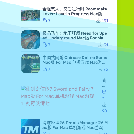
合租恋人：恋爱进行时 Roommate
Lover: Love in Progress Mac版 Fo
r Mac GameStart Mac游戏
7
191
极品飞车：地下狂飙 Need for Spe
ed Underground Mac版 For Mac
极品飞车7 Mac游戏
7
91
中国式网游 Chinese Online Game
Mac版 For Mac 单机游戏 Mac游戏
MMOSimulator
7
75
仙
剑
奇
侠
7
传
7 S
wo
90
rd
an
网球经理26 Tennis Manager 26 M
d F
ac版 For Mac 单机游戏 Mac游戏
air
y 7