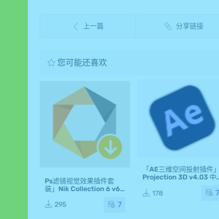
上一篇
分享链接
您可能还喜欢
「AE三维空间投射插件
Projection 3D v4.03 
拟视频调色
Ps滤镜视觉效果插件套
版 支持全系AE版本
Pro FCP
装」Nik Collection 6 v6.
件版
178
1.0 中文激活版
7
7
295