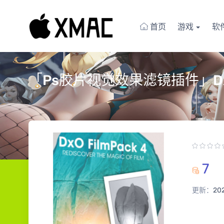
首页
游戏
软
「Ps胶片视觉效果滤镜插件」DxO Fi
7
更新：
20