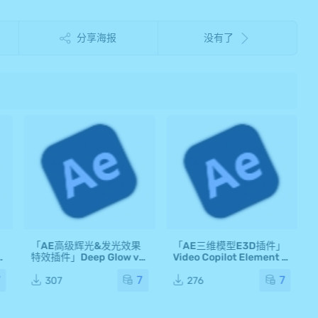
分享海报
没有了
」
「AE高级辉光&发光效果
「AE三维模型E3D插件」
中文
特效插件」Deep Glow v1.
Video Copilot Element 3
5.5 中文版
D v2.2.3 中文版
7
7
7
307
276